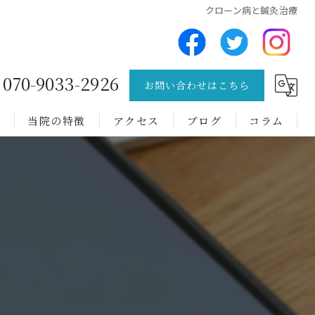
クローン病と鍼灸治療
070-9033-2926
お問い合わせはこちら
問
当院の特徴
アクセス
ブログ
コラム
チック症
トゥレット症候群
難病
肩こり
腰痛