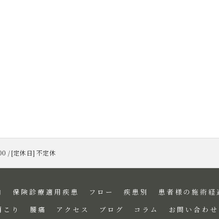
:00 / [定休日] 不定休
内
保険診療適用疾患
フロー
疾患別
患者様の施術経
肩こり
腰痛
アクセス
ブログ
コラム
お問い合わせ