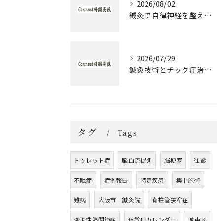
2026/08/02
鍼灸で自律神経を整える発達障害のための実践アプローチ
2026/07/29
鍼灸技術とチック症治療の実際と大阪府大阪市城東区森之宮で選ぶ理由
タグ
Tags
トゥレット症
脳血流促進
脳梗塞
往診
不眠症
症例報告
特定疾患
集中施術
難病
大阪市 鍼灸院
脊柱管狭窄症
変形性膝関節症
休診日カレンダー
城東区