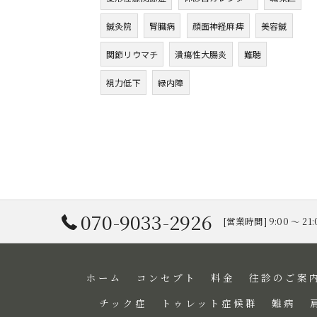
鍼灸院
腎臓病
顔面神経麻痺
美容鍼
関節リウマチ
潰瘍性大腸炎
難聴
視力低下
緑内障
070-9033-2926
[営業時間] 9:00 〜 21
ホーム
コンセプト
料金
往診のご案
チック症
トゥレット症候群
難病