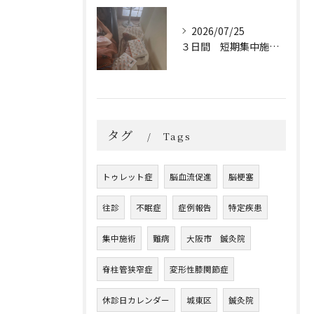
2026/07/25
３日間 短期集中施術 宿泊
タグ
Tags
トゥレット症
脳血流促進
脳梗塞
往診
不眠症
症例報告
特定疾患
集中施術
難病
大阪市 鍼灸院
脊柱管狭窄症
変形性膝関節症
休診日カレンダー
城東区
鍼灸院