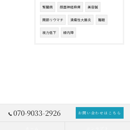
腎臓病
顔面神経麻痺
美容鍼
関節リウマチ
潰瘍性大腸炎
難聴
視力低下
緑内障
070-9033-2926
お問い合わせはこちら
ホーム
コンセプト