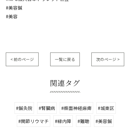
#美容鍼
#美容
< 前のページ
一覧に戻る
次のページ >
関連タグ
#鍼灸院
#腎臓病
#顔面神経麻痺
#城東区
#関節リウマチ
#緑内障
#難聴
#美容鍼