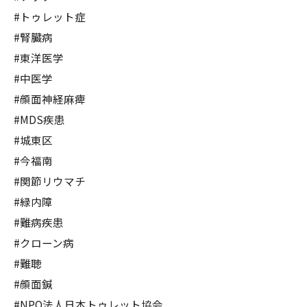
#トゥレット症
#腎臓病
#東洋医学
#中医学
#顔面神経麻痺
#MDS疾患
#城東区
#今福南
#関節リウマチ
#緑内障
#難病疾患
#クローン病
#難聴
#顔面鍼
#NPO法人日本トゥレット協会