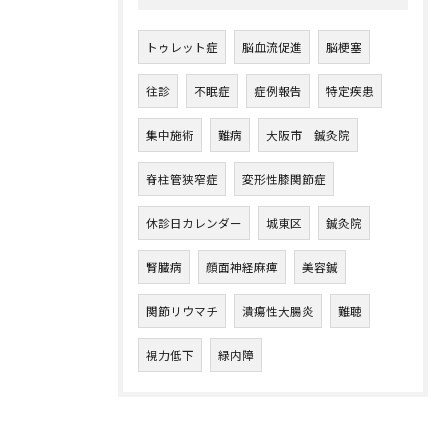
トゥレット症
脳血流促進
脳梗塞
往診
不眠症
症例報告
特定疾患
集中施術
難病
大阪市 鍼灸院
脊柱管狭窄症
変形性膝関節症
休診日カレンダー
城東区
鍼灸院
腎臓病
顔面神経麻痺
美容鍼
関節リウマチ
潰瘍性大腸炎
難聴
視力低下
緑内障