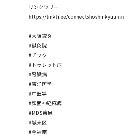
リンクツリー
https://linktr.ee/connectshoshinkyuuinn
#大阪鍼灸
#鍼灸院
#チック
#トゥレット症
#腎臓病
#東洋医学
#中医学
#顔面神経麻痺
#MDS疾患
#城東区
#今福南