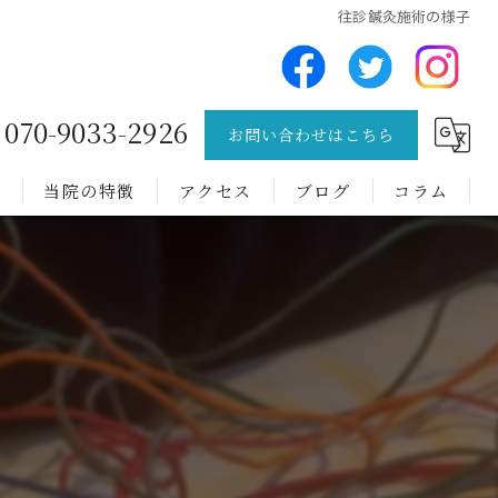
往診鍼灸施術の様子
070-9033-2926
お問い合わせはこちら
問
当院の特徴
アクセス
ブログ
コラム
チック症
トゥレット症候群
難病
肩こり
腰痛