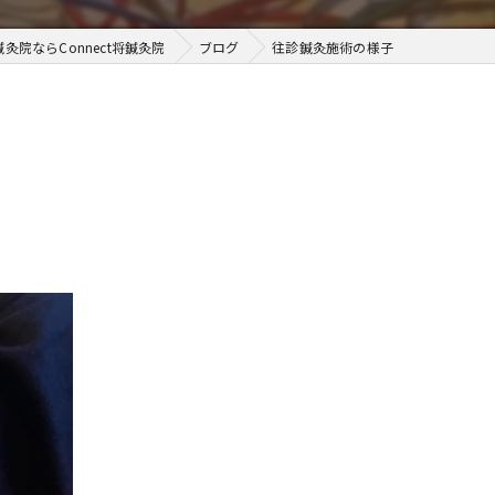
灸院ならConnect将鍼灸院
ブログ
往診鍼灸施術の様子