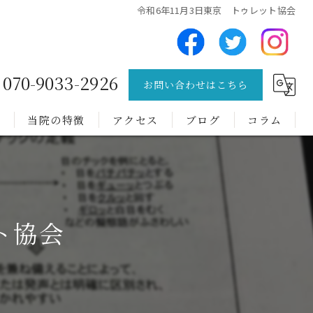
令和6年11月3日東京 トゥレット協会
070-9033-2926
お問い合わせはこちら
問
当院の特徴
アクセス
ブログ
コラム
チック症
トゥレット症候群
ト協会
難病
肩こり
腰痛