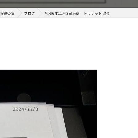
t将鍼灸院
ブログ
令和6年11月3日東京 トゥレット協会