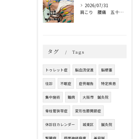
2026/07/31
肩こり 腰痛 五十肩 保険
タグ
Tags
トゥレット症
脳血流促進
脳梗塞
往診
不眠症
症例報告
特定疾患
集中施術
難病
大阪市 鍼灸院
脊柱管狭窄症
変形性膝関節症
休診日カレンダー
城東区
鍼灸院
腎臓病
顔面神経麻痺
美容鍼