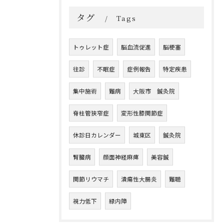
タグ
Tags
トゥレット症
脳血流促進
脳梗塞
往診
不眠症
症例報告
特定疾患
集中施術
難病
大阪市 鍼灸院
脊柱管狭窄症
変形性膝関節症
休診日カレンダー
城東区
鍼灸院
腎臓病
顔面神経麻痺
美容鍼
関節リウマチ
潰瘍性大腸炎
難聴
視力低下
緑内障