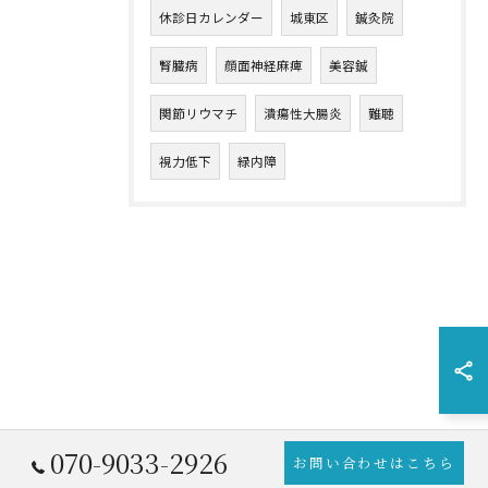
休診日カレンダー
城東区
鍼灸院
腎臓病
顔面神経麻痺
美容鍼
関節リウマチ
潰瘍性大腸炎
難聴
視力低下
緑内障
070-9033-2926
お問い合わせはこちら