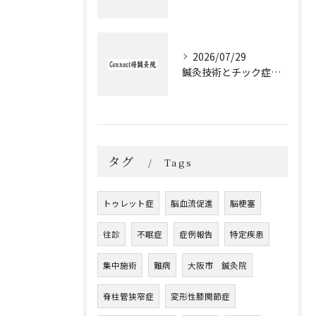
2026/07/29
鍼灸技術とチック症治療の実際と大阪府大阪市城東区森之宮で選ぶ理由
タグ
Tags
トゥレット症
脳血流促進
脳梗塞
往診
不眠症
症例報告
特定疾患
集中施術
難病
大阪市 鍼灸院
脊柱管狭窄症
変形性膝関節症