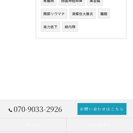
腎臓病
顔面神経麻痺
美容鍼
関節リウマチ
潰瘍性大腸炎
難聴
視力低下
緑内障
070-9033-2926
お問い合わせはこちら
ホーム
コンセプト