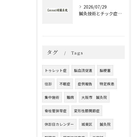
2026/07/29
鍼灸技術とチック症治療の実際と大阪府大阪市城東区森之宮で選ぶ理由
タグ
Tags
トゥレット症
脳血流促進
脳梗塞
往診
不眠症
症例報告
特定疾患
集中施術
難病
大阪市 鍼灸院
脊柱管狭窄症
変形性膝関節症
休診日カレンダー
城東区
鍼灸院