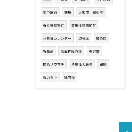
集中施術
難病
大阪市 鍼灸院
脊柱管狭窄症
変形性膝関節症
休診日カレンダー
城東区
鍼灸院
腎臓病
顔面神経麻痺
美容鍼
関節リウマチ
潰瘍性大腸炎
難聴
視力低下
緑内障