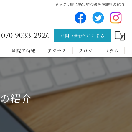
ギックリ腰に効果的な鍼灸院施術の紹介
070-9033-2926
お問い合わせはこちら
問
当院の特徴
アクセス
ブログ
コラム
チック症
トゥレット症候群
の紹介
難病
肩こり
腰痛