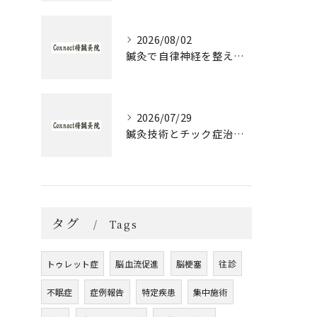
2026/08/02
鍼灸で自律神経を整える発達障害のための実践アプローチ
2026/07/29
鍼灸技術とチック症治療の実際と大阪府大阪市城東区森之宮で選ぶ理由
タグ
Tags
トゥレット症
脳血流促進
脳梗塞
往診
不眠症
症例報告
特定疾患
集中施術