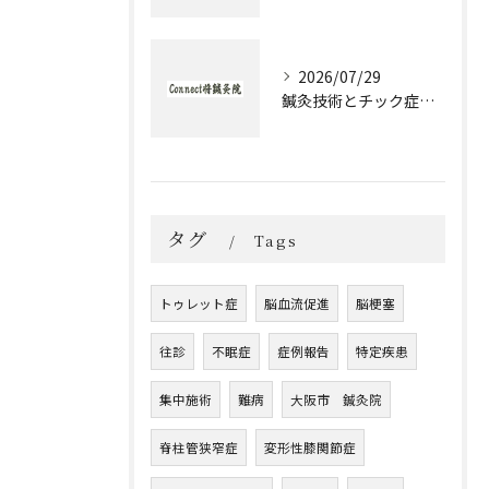
2026/07/29
鍼灸技術とチック症治療の実際と大阪府大阪市城東区森之宮で選ぶ理由
タグ
Tags
トゥレット症
脳血流促進
脳梗塞
往診
不眠症
症例報告
特定疾患
集中施術
難病
大阪市 鍼灸院
脊柱管狭窄症
変形性膝関節症