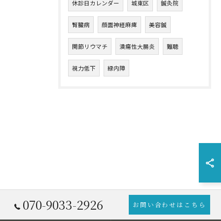
休診日カレンダー
城東区
鍼灸院
腎臓病
顔面神経麻痺
美容鍼
関節リウマチ
潰瘍性大腸炎
難聴
視力低下
緑内障
070-9033-2926
お問い合わせはこちら