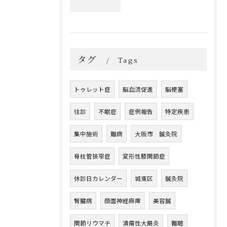
タグ
Tags
トゥレット症
脳血流促進
脳梗塞
往診
不眠症
症例報告
特定疾患
集中施術
難病
大阪市 鍼灸院
脊柱管狭窄症
変形性膝関節症
休診日カレンダー
城東区
鍼灸院
腎臓病
顔面神経麻痺
美容鍼
関節リウマチ
潰瘍性大腸炎
難聴