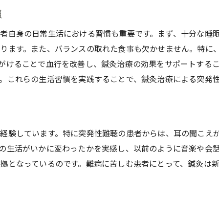
鍼灸と心理療法の併用効果
慣
鍼灸治療がもたらすリラクゼーション効果
者自身の日常生活における習慣も重要です。まず、十分な睡
患者からのフィードバックと成功体験
ります。また、バランスの取れた食事も欠かせません。特に
最新の研究で明らかになった鍼灸の難病突発性難聴への効果
がけることで血行を改善し、鍼灸治療の効果をサポートする
最新研究の概要とその意義
。これらの生活習慣を実践することで、鍼灸治療による突発
鍼灸治療の新たな発見と実験結果
科学的証拠に基づく鍼灸の有効性
突発性難聴への鍼灸治療の長期的効果
経験しています。特に突発性難聴の患者からは、耳の聞こえ
研究データから見た鍼灸の限界
の生活がいかに変わったかを実感し、以前のように音楽や会
今後の研究方向性と期待される成果
拠となっているのです。難病に苦しむ患者にとって、鍼灸は
突発性難聴に苦しむ人々へ鍼灸による希望と治療の実態
鍼灸治療で回復した患者の声
突発性難聴治療における鍼灸の実態