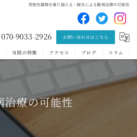
突発性難聴を乗り越える：鍼灸による難病治療の可能性
070-9033-2926
お問い合わせはこちら
問
当院の特徴
アクセス
ブログ
コラム
チック症
トゥレット症候群
病治療の可能性
難病
肩こり
腰痛