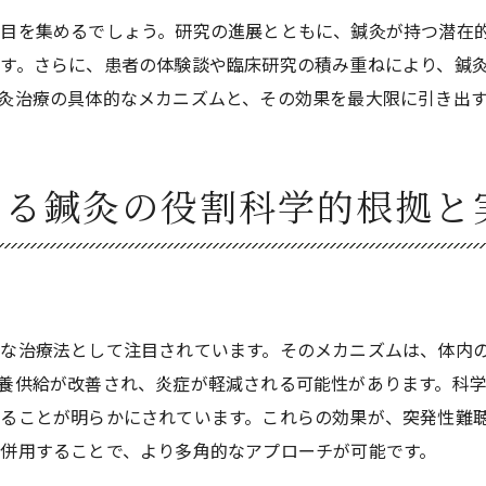
鍼灸治療を受ける前に知っておくべきこと
目を集めるでしょう。研究の進展とともに、鍼灸が持つ潜在
治療プロセスの詳細とその効果
す。さらに、患者の体験談や臨床研究の積み重ねにより、鍼
鍼灸治療の実際とその効果
灸治療の具体的なメカニズムと、その効果を最大限に引き出
未来の患者へのメッセージ
鍼灸治療が難病突発性難聴に対してどのように効果を発揮する
ける鍼灸の役割科学的根拠と
鍼灸治療の基本的な流れ
耳のツボとその刺激方法
鍼灸が聴覚に与える影響
突発性難聴への鍼灸施術の具体的な手法
な治療法として注目されています。そのメカニズムは、体内
治療の過程における患者の変化
養供給が改善され、炎症が軽減される可能性があります。科
継続的な鍼灸治療とその効果
ることが明らかにされています。これらの効果が、突発性難
難病突発性難聴の治療における鍼灸の実践とその科学的背景
併用することで、より多角的なアプローチが可能です。
鍼灸の歴史と現代医学への応用