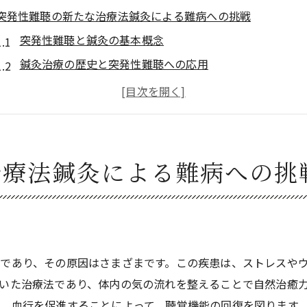
突発性難聴の新たな治療法鍼灸による難病への挑戦
突発性難聴と鍼灸の基本概念
鍼灸治療の歴史と突発性難聴への応用
鍼灸による突発性難聴の治療プロセス
鍼灸治療の効果を高めるための生活習慣
患者の実体験と鍼灸治療の結果
鍼灸治療の将来展望と突発性難聴
治療法鍼灸による難病への挑
突発性難聴治療における鍼灸の役割科学的根拠と実例
鍼灸治療のメカニズムと科学的根拠
突発性難聴患者の症例研究と結果
鍼灸治療が突発性難聴に与える長期的な影響
であり、その原因はさまざまです。この疾患は、ストレスや
他の治療法との併用による効果の比較
いた治療法であり、体内の気の流れを整えることで自然治癒
鍼灸治療のリスクと対策
、血行を促進することによって、聴覚機能の回復を図ります