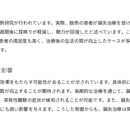
突発性難聴治療のための鍼灸技術
治療効果を裏付ける科学的データ
例研究が行われています。実際、数例の患者が鍼灸治療を受
鍼灸治療の具体的なプロセスと効果
週間後に耳鳴りが軽減し、聴力が回復したと述べています。
鍼灸治療の成功例とその分析
患者の満足度も高く、治療後の生活の質が向上したケースが
今後の研究と技術革新
す。
な影響
効果をもたらす可能性があることが示されています。具体的
質が向上することが期待されます。長期的な治療を通じて、
、突発性難聴の症状が緩和されることが可能です。また、鍼
にも良い影響を与えます。こうした側面からも、鍼灸治療は