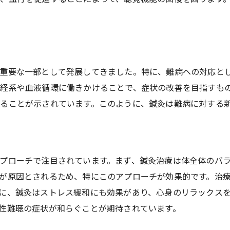
医療専門家の意見と鍼灸の有効性
難病突発性難聴に対する鍼灸アプローチの効果と可能性
鍼灸アプローチの基本原理
突発性難聴への鍼灸の具体的な効果
重要な一部として発展してきました。特に、難病への対応と
経系や血液循環に働きかけることで、症状の改善を目指すも
鍼灸施術の前後で見られる症状の変化
ることが示されています。このように、鍼灸は難病に対する
患者満足度と成功例の紹介
鍼灸アプローチの限界と課題
今後の研究と鍼灸の可能性
突発性難聴がもたらす不安とストレスを鍼灸で和らげる方法
プローチで注目されています。まず、鍼灸治療は体全体のバ
が原因とされるため、特にこのアプローチが効果的です。治
突発性難聴による精神的影響と鍼灸の役割
に、鍼灸はストレス緩和にも効果があり、心身のリラックス
鍼灸によるストレス軽減のメカニズム
性難聴の症状が和らぐことが期待されています。
不安解消のための鍼灸治療例