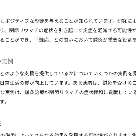
世界各地の研究機関での鍼灸治療の実験結果
関節リウマチに関する鍼灸の臨床試験の現状
もポジティブな影響を与えることが知られています。研究に
鍼灸治療が長期的に関節リウマチに与える影響
り、関節リウマチの症状を引き起こす炎症を軽減する可能性
日常生活を取り戻すための鍼灸治療と関節リウマチの関係
ることができ、「難病」との闘いにおいて鍼灸が重要な役割
鍼灸治療で生活の質を向上させる方法
関節リウマチの症状管理と鍼灸療法
の実例
鍼灸治療を取り入れた日々の生活習慣
どのような支援を提供しているかについていくつかの実例を
鍼灸治療と栄養管理の重要性
生活の質が向上しています。ある患者は、鍼灸を受けることで朝の
鍼灸によるストレス緩和とリラックス効果
な実例は、鍼灸治療が関節リウマチの症状緩和に貢献してい
鍼灸治療で日常生活に戻るためのステップ
す。
関節リウマチ患者にとっての鍼灸治療の役割とその挑戦
鍼灸治療が関節リウマチ患者にもたらす期待
性
鍼灸治療の導入による治療の変化
の併用によってさらなる効果を発揮する可能性があります。