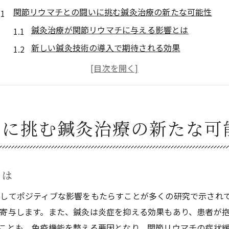
関節リウマチとの闘いに挑む鍼灸治療の新たな可能性
鍼灸治療が関節リウマチに与える影響とは
新しい鍼灸技術の導入で期待される効果
関節リウマチに対する鍼灸治療の実績と証拠
鍼灸による免疫システムの調整効果
関節リウマチ患者への優れた鍼灸治療の実例
鍼灸治療と他の治療法との併用の可能性
いに挑む鍼灸治療の新たな可
難病と向き合う関節リウマチ患者への鍼灸治療の効果
難病関節リウマチに対する鍼灸治療の基本概念
鍼灸が関節リウマチの症状に及ぼす効果
とは
患者からのフィードバック: 鍼灸治療の実感
してポジティブな影響をもたらすことが多くの研究で示され
鍼灸治療による生活の質の向上
寄与します。また、鍼灸は炎症を抑える効果もあり、患者が
鍼灸治療がもたらす心理的効果
ことも、免疫機能を整える要因となり、関節リウマチの症状