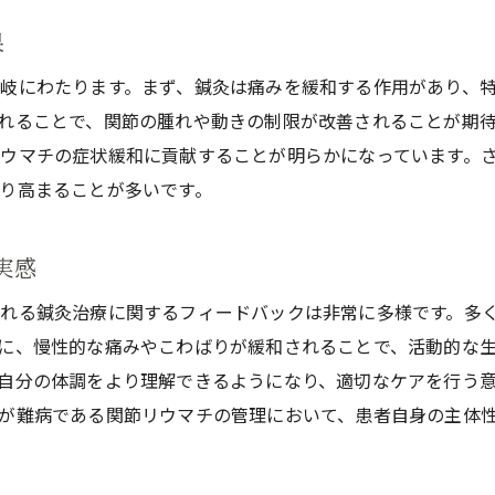
今後の鍼灸治療の可能性と研究方向
果
関節リウマチ治療における鍼灸の未来
岐にわたります。まず、鍼灸は痛みを緩和する作用があり、
鍼灸治療の進化と技術革新
れることで、関節の腫れや動きの制限が改善されることが期
関節リウマチ患者のための新しい治療法の提案
ウマチの症状緩和に貢献することが明らかになっています。
難病治療における鍼灸の役割と展望
り高まることが多いです。
実感
れる鍼灸治療に関するフィードバックは非常に多様です。多
に、慢性的な痛みやこわばりが緩和されることで、活動的な
自分の体調をより理解できるようになり、適切なケアを行う
が難病である関節リウマチの管理において、患者自身の主体