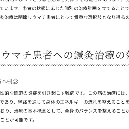
関節リウマチ患者のための鍼灸治療プログラム
ています。患者の状態に応じた個別の治療計画を立てること
鍼灸治療の普及とその課題
灸治療は関節リウマチ患者にとって貴重な選択肢となり得る
患者が鍼灸治療を選ぶ理由
鍼灸治療を受けるための準備と心構え
鍼灸による関節リウマチの痛み緩和と生活の質向上の実際
リウマチ患者への鍼灸治療の
鍼灸治療による痛みの緩和メカニズム
生活の質向上を目指した鍼灸施術
具体的な患者の体験談とその効果
基本概念
鍼灸治療後のライフスタイルの変化
性的な関節の炎症を引き起こす難病です。この病の治療には
鍼灸治療による身体的および精神的な効果
であり、経絡を通じて身体のエネルギーの流れを整えること
長期的な鍼灸治療の結果と報告
おり、治療の基本概念として、全身のバランスを整えること
難病関節リウマチに対する鍼灸治療の効果と今後の展望
ことが可能です。
鍼灸治療の現状とその有効性