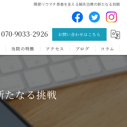
関節リウマチ患者を支える鍼灸治療の新たなる挑戦
070-9033-2926
お問い合わせはこちら
問
当院の特徴
アクセス
ブログ
コラム
チック症
トゥレット症候群
新たなる挑戦
難病
肩こり
腰痛