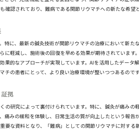
も確認されており、難病である関節リウマチへの新たな希望
関節リウマチ患者が鍼灸治療を受ける際の注意点
関節リウマチの痛みを軽減するための鍼灸治療の具体例
果
特定のツボを用いた痛み緩和の技術
鍼灸治療の流れと具体的な施術法
。特に、最新の鍼灸技術が関節リウマチの治療において新た
らに軽減し、施術後の回復を早める効果が期待されています
痛みの部位別に異なる鍼灸アプローチ
効果的なアプローチが実現しています。AIを活用したデータ
鍼灸治療後の痛み軽減の実例
マチの患者にとって、より良い治療環境が整いつつあるので
自宅でできる鍼灸療法の紹介
鍼灸とリハビリテーションの併用効果
と証拠
鍼灸治療で関節リウマチの症状を和らげる最新研究の紹介
くの研究によって裏付けられています。特に、鍼灸が痛みの
最新の研究結果が示す鍼灸の有効性
、痛みの緩和を体験し、日常生活の質が向上したという報告
鍼灸治療が関節リウマチに与える生理学的効果
重要な資料となり、「難病」としての関節リウマチに対する
研究で明らかになった鍼灸の副作用と安全性