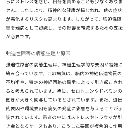
難病としての強迫性障害に向き合う心構え
らにストレスを感じ、自分を責めることも少なくありま
せん。これにより、精神的な健康が損なわれ、他の症状
ポジティブなマインドセットの重要性
が悪化するリスクも高まります。したがって、強迫性障
長期的な視点での病気との付き合い方
害を難病として認識し、その影響を軽減するための支援
強迫性障害と向き合うための心理的スキル
が必要です。
自己受容とセルフケアの方法
心の健康を保つためのリソースの利用
強迫性障害の病態生理と原因
困難な時期に対処するためのコーピングメ
強迫性障害の病態生理は、神経生理学的な要因が複雑に
カニズム
絡み合っています。この病気は、脳内の神経伝達物質の
強迫性障害の治療における成功事例とその秘訣
不均衡や、特定の神経回路の異常によって引き起こされ
治療成功事例の紹介とそのアプローチ
ると考えられています。特に、セロトニンやドパミンの
強迫性障害の治療における成功の要因
働きが大きく関与しているとされています。また、遺伝
的要因や環境要因も病気の発症に影響を与えることが示
成功した治療計画の具体例
唆されています。患者の中にはストレスやトラウマが引
患者の声：成功事例から学ぶ教訓
き金となるケースもあり、こうした要因が複合的に作用
治療のモチベーションを維持するための方