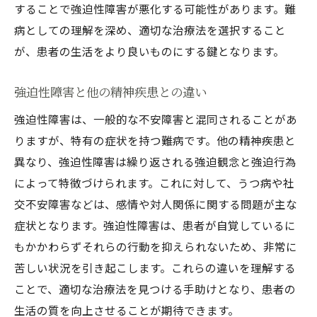
することで強迫性障害が悪化する可能性があります。難
法
病としての理解を深め、適切な治療法を選択すること
強迫性障害の治療における成功率の向上
が、患者の生活をより良いものにする鍵となります。
難病患者の生活の質を向上させるための具体的
な方法
強迫性障害と他の精神疾患との違い
生活の質を向上させるためのセルフケア
強迫性障害は、一般的な不安障害と混同されることがあ
患者の生活の質向上に役立つリソース
りますが、特有の症状を持つ難病です。他の精神疾患と
日常生活の中でのサポート方法
異なり、強迫性障害は繰り返される強迫観念と強迫行為
強迫性障害患者のための生活環境の整備
によって特徴づけられます。これに対して、うつ病や社
交不安障害などは、感情や対人関係に関する問題が主な
患者の社会参加を促進する方法
症状となります。強迫性障害は、患者が自覚しているに
生活の質向上のためのホリスティックアプ
もかかわらずそれらの行動を抑えられないため、非常に
ローチ
苦しい状況を引き起こします。これらの違いを理解する
ことで、適切な治療法を見つける手助けとなり、患者の
生活の質を向上させることが期待できます。