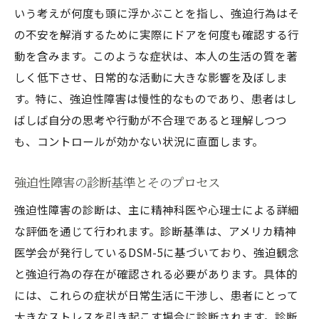
診断後の初期ケアとその重要性
いう考えが何度も頭に浮かぶことを指し、強迫行為はそ
難病の強迫性障害に対する効果的な治療法とは
の不安を解消するために実際にドアを何度も確認する行
薬物療法の選択肢とその効果
動を含みます。このような症状は、本人の生活の質を著
認知行動療法（CBT）の重要性と実践方法
しく低下させ、日常的な活動に大きな影響を及ぼしま
強迫性障害の治療における最新の研究と技
す。特に、強迫性障害は慢性的なものであり、患者はし
術
ばしば自分の思考や行動が不合理であると理解しつつ
も、コントロールが効かない状況に直面します。
治療の成功例とそのアプローチ
代替療法としての鍼灸治療の可能性
強迫性障害の診断基準とそのプロセス
個別化された治療計画の作成方法
強迫性障害の診断は、主に精神科医や心理士による詳細
強迫性障害の患者とその家族を支えるためのア
な評価を通じて行われます。診断基準は、アメリカ精神
プローチ
医学会が発行しているDSM-5に基づいており、強迫観念
家族療法の役割とその効果
と強迫行為の存在が確認される必要があります。具体的
患者サポートグループの利用とその利点
には、これらの症状が日常生活に干渉し、患者にとって
家族ができる日常的なサポート方法
大きなストレスを引き起こす場合に診断されます。診断