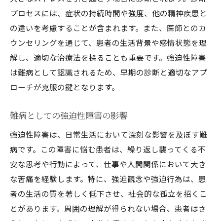
ストレス管理とリラクゼーションの技術
プロセスには、症状の持続時間や強度、他の精神疾患と
家族が理解すべき強迫性障害の基本知識
の違いを考慮することが含まれます。また、医師とのカ
ウンセリングを通じて、患者の生活背景や感情状態を理
患者と家族のためのリソースとサポートネ
解し、適切な治療法を探ることも重要です。強迫性障害
ットワーク
は難病として認識されるため、早期の診断と適切なアプ
日常生活で取り入れるべき強迫性障害の対策
ローチが克服の鍵となります。
生活習慣の見直しとその改善方法
リラクゼーションテクニックとストレス管
難病としての強迫性障害の影響
理
強迫性障害は、日常生活において深刻な影響を及ぼす難
強迫性障害の管理に役立つ日常の習慣
病です。この障害に悩む患者は、繰り返し襲ってくる不
運動と身体活動の重要性
安な思考や行動によって、仕事や人間関係において大き
バランスの取れた食事と栄養の影響
な苦痛を経験します。特に、強迫観念や強迫行為は、患
リラクゼーションとマインドフルネスの実
者の生活の質を著しく低下させ、社会的な孤立を招くこ
践方法
とがあります。周囲の理解が得られない場合、患者はさ