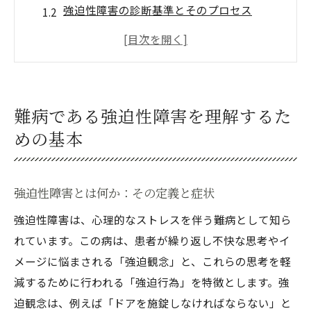
強迫性障害の診断基準とそのプロセス
難病としての強迫性障害の影響
強迫性障害の病態生理と原因
強迫性障害と他の精神疾患との違い
難病としての強迫性障害の歴史
難病である強迫性障害を理解するた
強迫性障害と診断されたら最初に考えるべきこ
めの基本
と
強迫性障害の初期対応方法
強迫性障害とは何か：その定義と症状
専門医の選び方と診断後の初期対応
強迫性障害は、心理的なストレスを伴う難病として知ら
サポートグループへの参加の重要性
れています。この病は、患者が繰り返し不快な思考やイ
家族や友人への病気の説明方法
メージに悩まされる「強迫観念」と、これらの思考を軽
強迫性障害と共に生きるための基本的な心
減するために行われる「強迫行為」を特徴とします。強
構え
迫観念は、例えば「ドアを施錠しなければならない」と