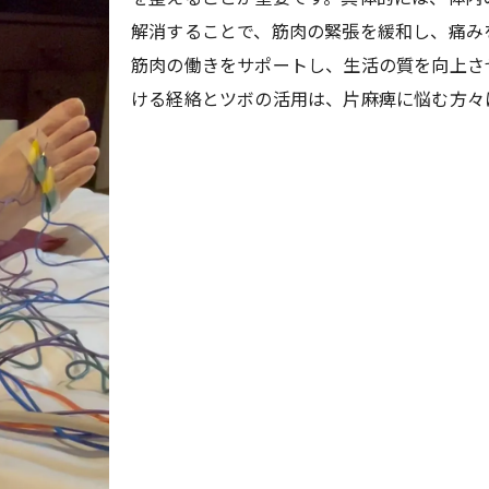
解消することで、筋肉の緊張を緩和し、痛み
精神的な支えとしての鍼灸治療
筋肉の働きをサポートし、生活の質を向上さ
片麻痺患者に希望をもたらす鍼灸治療の具体的な事例
ける経絡とツボの活用は、片麻痺に悩む方々
鍼灸治療を受けた片麻痺患者の体験談
回復に向けての経過と成果
異なる難病に対する鍼灸の適応例
治療前後の生活の変化
専門家の視点から見た治療効果
成功事例から学ぶ鍼灸治療の重要性
難病による片麻痺で苦しむ日常からの脱却方法
日常生活に取り入れる鍼灸治療
セルフケアと鍼灸の組み合わせ
家庭でできる簡単な鍼灸テクニック