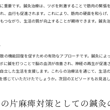
鍼灸によるストレス軽減効果
に重要です。鍼灸治療は、ツボを刺激することで筋肉の緊張
日常生活での鍼灸活用法
れ、血行も促進されます。これにより、筋肉の硬直を和らげ
もつながり、生活の質が向上することが期待できます。鍼灸
家庭でできる簡単なセルフケア
鍼灸と他の治療法の併用効果
患者と家族のサポート体制
チ
肢の機能回復を促すための有効なアプローチです。鍼灸によ
ボに鍼を打つことで脳の血流が改善され、神経の再生が促進
自立した生活を支援します。これらの治療法を通じて、生活
を感じていただけたでしょうか。次回のエピソードもお見逃
ての片麻痺対策としての鍼灸