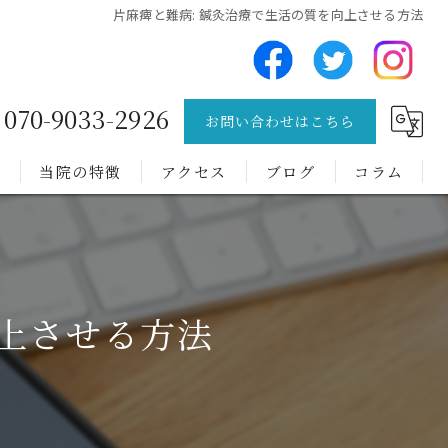
片麻痺と難病: 鍼灸治療で生活の質を向上させる方法
070-9033-2926
お問い合わせはこちら
問
当院の特徴
アクセス
ブログ
コラム
チック症
トゥレット症候群
向上させる方法
難病
肩こり
腰痛