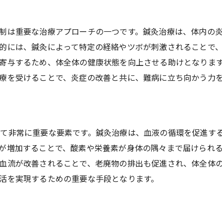
治療効果を最大化するためのポイント
専門的な鍼灸師の選び方
制は重要な治療アプローチの一つです。鍼灸治療は、体内の
鍼灸治療後のケア方法
的には、鍼灸によって特定の経絡やツボが刺激されることで
継続的な治療計画の立て方
寄与するため、体全体の健康状態を向上させる助けとなりま
難病と片麻痺に対する鍼灸治療の最新研究とその成果
療を受けることで、炎症の改善と共に、難病に立ち向かう力
最新の科学的研究結果
研究が示す鍼灸の有効性
臨床試験の事例と結果
て非常に重要な要素です。鍼灸治療は、血液の循環を促進す
新しい治療技術とアプローチ
が増加することで、酸素や栄養素が身体の隅々まで届けられ
研究者のインタビューと見解
血流が改善されることで、老廃物の排出も促進され、体全体
今後の鍼灸治療の可能性
活を実現するための重要な手段となります。
鍼灸が難病による片麻痺患者の日常をどのように支えるか
毎日の鍼灸ルーティンの重要性