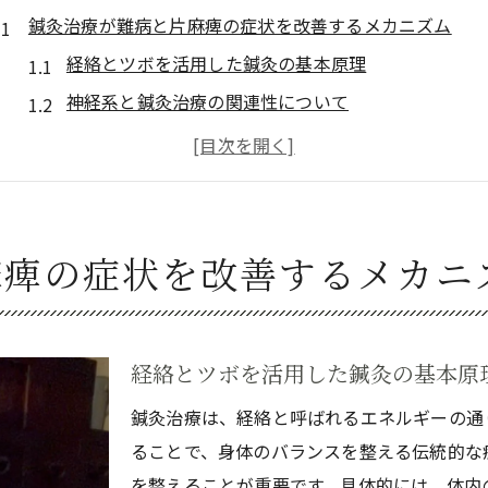
鍼灸治療が難病と片麻痺の症状を改善するメカニズム
経絡とツボを活用した鍼灸の基本原理
神経系と鍼灸治療の関連性について
炎症反応の抑制と免疫系の強化
血流改善による症状の緩和
筋緊張の緩和と痛みの軽減
頭部と四肢の機能回復を促すアプローチ
麻痺の症状を改善するメカニ
難病を持つ方にとっての片麻痺対策としての鍼灸の効果
鍼灸治療の歴史的背景と現代の応用
患者の声: 鍼灸治療後の変化
経絡とツボを活用した鍼灸の基本原
片麻痺に対する鍼灸の短期・長期効果
鍼灸治療は、経絡と呼ばれるエネルギーの通
鍼灸治療とリハビリテーションの併用
ることで、身体のバランスを整える伝統的な
副作用の少ない鍼灸治療の利点
を整えることが重要です。具体的には、体内