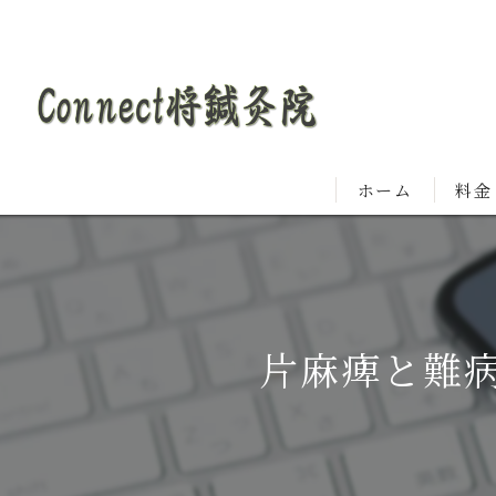
ホーム
料金
片麻痺と難病