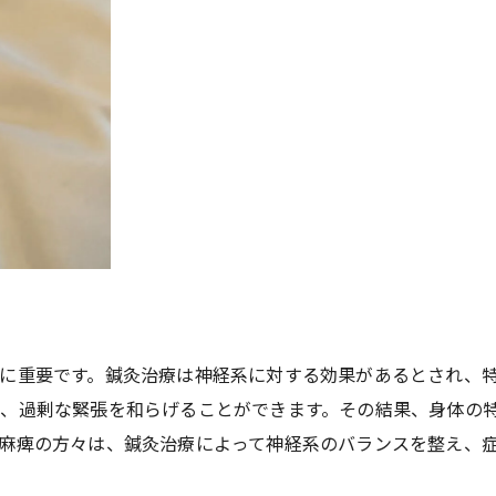
ストレス管理と鍼灸の役割
鍼灸治療と食事療法の相乗効果
精神的な健康を保つための方法
鍼灸治療が難病患者の生活の質を高める理由
鍼灸による痛みの軽減メカニズム
免疫機能の強化と全身の健康改善
睡眠の質向上と精神安定
長期的な健康管理としての鍼灸
身体のバランスを整える効果
患者自身が感じる生活の質の向上
に重要です。鍼灸治療は神経系に対する効果があるとされ、
片麻痺を伴う難病患者のための鍼灸治療ガイド
、過剰な緊張を和らげることができます。その結果、身体の
初めての鍼灸治療の流れ
麻痺の方々は、鍼灸治療によって神経系のバランスを整え、
鍼灸治療を受ける際の注意点