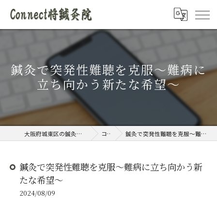
鍼灸で突発性難聴を克服〜難病に
立ち向かう新たな希望〜
大阪府城東区の鍼灸院ならConnect将鍼灸院
コラム
鍼灸で突発性難聴を克服〜難病に立ち向かう新たな希望〜
鍼灸で突発性難聴を克服〜難病に立ち向かう新
たな希望〜
2024/08/09