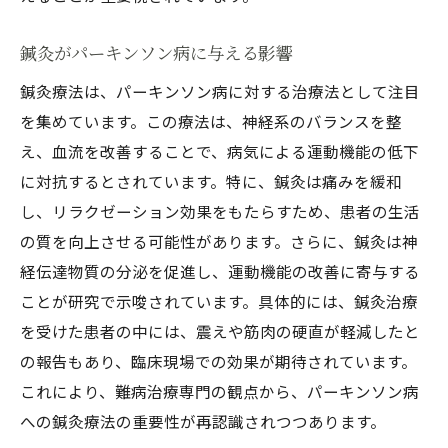
パーキンソン病と鍼灸：治療の新しい時代を迎
える
鍼灸がパーキンソン病に与える影響
治療の歴史とその変遷
鍼灸療法は、パーキンソン病に対する治療法として注目
新しい時代の治療法
を集めています。この療法は、神経系のバランスを整
患者にとっての鍼灸のメリット
え、血流を改善することで、病気による運動機能の低下
治療の進化とその未来
に対抗するとされています。特に、鍼灸は痛みを緩和
鍼灸が治療に与える新たな可能性
し、リラクゼーション効果をもたらすため、患者の生活
新しい時代に向けた展望
の質を向上させる可能性があります。さらに、鍼灸は神
経伝達物質の分泌を促進し、運動機能の改善に寄与する
ことが研究で示唆されています。具体的には、鍼灸治療
を受けた患者の中には、震えや筋肉の硬直が軽減したと
の報告もあり、臨床現場での効果が期待されています。
これにより、難病治療専門の観点から、パーキンソン病
への鍼灸療法の重要性が再認識されつつあります。