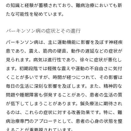
現代医学との融合
の知識と経験が蓄積されており、難病治療においても新
パーキンソン病治療の新時代
たな可能性を秘めています。
鍼灸が治療に与える革命的な変化
パーキンソン病の症状とその進行
成功事例から学ぶ
パーキンソン病は、主に運動機能に影響を及ぼす神経疾
未来の治療法としての可能性
患であり、震え、筋肉の硬直、動作の遅延などの症状が
伝統的な鍼灸がパーキンソン病に与える影響を
見られます。病気は進行性であり、徐々に症状が悪化し
解析
ます。初期段階では軽微な震えや運動の不自由さに気付
伝統医学の基本原理
くことが多いですが、時間が経つにつれて、その影響は
パーキンソン病に対する鍼灸の影響
毎日の生活に深刻な影響を及ぼします。また、精神的な
鍼灸の生理学的効果
問題や睡眠障害も併発することがあり、患者の生活の質
研究データによる分析
が低下してしまうことがあります。鍼灸療法に期待され
鍼灸の効果を引き出す方法
るのは、これらの症状に対する改善効果です。特に、難
病治療専門のアプローチとして、患者の心身の状態を整
患者の体験とその影響
えることが重要視されています。