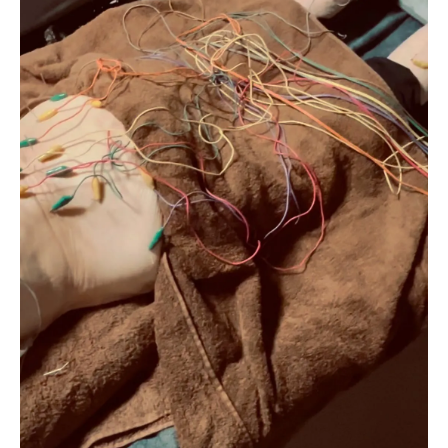
鍼灸による新たな治療アプローチ
鍼灸療法とパーキンソン病：最新の研究結果と
臨床事例
最新の科学的研究成果
臨床試験の概要と結果
鍼灸がもたらす具体的な効果
事例研究：成功した治療ケース
鍼灸治療の長期的な効果
今後の研究と期待される進展
パーキンソン病患者に希望を与える鍼灸療法の
新しいアプローチ
希望を持つ患者の声
新しいアプローチとは何か
鍼灸による生活の質向上