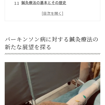
鍼灸療法の基本とその歴史
パーキンソン病の症状とその進行
鍼灸がパーキンソン病に与える影響
最新研究が示す鍼灸の効果
臨床事例から見る鍼灸の実績
パーキンソン病に対する鍼灸療法の
パーキンソン病患者が鍼灸を選ぶ理由
新たな展望を探る
難病治療専門が語る鍼灸によるパーキンソン病
ケアの可能性
難病治療専門家の見解
鍼灸による症状改善のメカニズム
薬物療法と鍼灸療法の併用
患者の声：鍼灸治療体験談
専門医が推奨する鍼灸技術