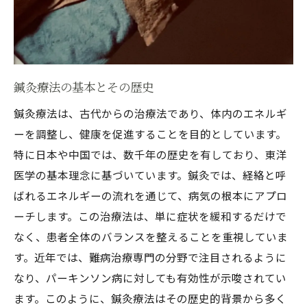
感情面でのサポート
鍼灸治療の安全性と副作用
未来を開く新しい治療法
難病治療専門医が推奨する鍼灸療法の効果とは
鍼灸療法の基本とその歴史
専門医の推薦とその理由
鍼灸療法は、古代からの治療法であり、体内のエネルギ
鍼灸療法の具体的な効果
ーを調整し、健康を促進することを目的としています。
症状別に見る鍼灸の効果
特に日本や中国では、数千年の歴史を有しており、東洋
医学の基本理念に基づいています。鍼灸では、経絡と呼
鍼灸がもたらす全身的な影響
ばれるエネルギーの流れを通じて、病気の根本にアプロ
治療開始までのプロセス
ーチします。この治療法は、単に症状を緩和するだけで
患者のフィードバックと評価
なく、患者全体のバランスを整えることを重視していま
鍼灸療法がパーキンソン病治療に革命をもたら
す。近年では、難病治療専門の分野で注目されるように
すか？
なり、パーキンソン病に対しても有効性が示唆されてい
鍼灸療法の革命的な側面
ます。このように、鍼灸療法はその歴史的背景から多く