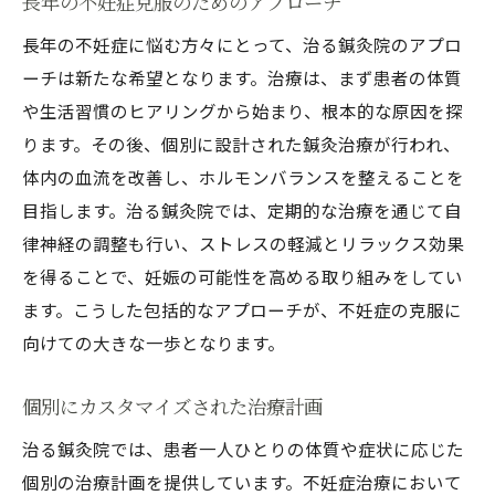
長年の不妊症克服のためのアプローチ
不妊治療における鍼灸の役割
長年の不妊症に悩む方々にとって、治る鍼灸院のアプロ
鍼灸治療を受ける際の注意点
ーチは新たな希望となります。治療は、まず患者の体質
治る鍼灸院での治療の流れ
や生活習慣のヒアリングから始まり、根本的な原因を探
不妊鍼灸の効果を実感治る鍼灸院の治療法
ります。その後、個別に設計された鍼灸治療が行われ、
治療のプロセスと具体的な施術内容
体内の血流を改善し、ホルモンバランスを整えることを
患者の声と治療結果の共有
目指します。治る鍼灸院では、定期的な治療を通じて自
律神経の調整も行い、ストレスの軽減とリラックス効果
鍼灸治療による身体の変化
を得ることで、妊娠の可能性を高める取り組みをしてい
ホルモンバランス調整の具体例
ます。こうした包括的なアプローチが、不妊症の克服に
血液循環と妊娠促進の関係
向けての大きな一歩となります。
治療中のサポートとアフターケア
治る鍼灸院が実現する不妊鍼灸の成功事例
個別にカスタマイズされた治療計画
成功事例から学ぶ鍼灸治療の効果
治る鍼灸院では、患者一人ひとりの体質や症状に応じた
治療前後の変化と患者の体験談
個別の治療計画を提供しています。不妊症治療において