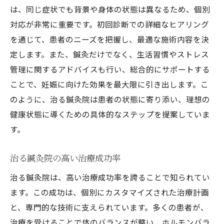
治る鍼灸院での成功の秘訣
は、同じ症状でも背景や身体の状態は異なるため、個別
不妊治療成功率を高めるポイント
対応が非常に重要です。初回診断での詳細なヒアリング
を通じて、患者のニーズを把握し、最適な施術内容を決
短期間での効果実感とその秘訣
定します。また、鍼灸だけでなく、生活習慣やストレス
実際の治療例から見る鍼灸の力
管理に関するアドバイスも行い、総合的にサポートする
ことで、妊娠に向けた効果を最大限に引き出します。こ
のように、治る鍼灸院は患者の状態に寄り添い、理想の
健康状態に導くための具体的なステップを提案していま
す。
治る鍼灸院の高い治療成功率
治る鍼灸院は、高い治療成功率を誇ることで知られてい
ます。この成功は、個別にカスタマイズされた治療計画
と、専門的な技術に支えられています。多くの患者が、
治療を受けることで体のバランスが整い、ホルモンバラ