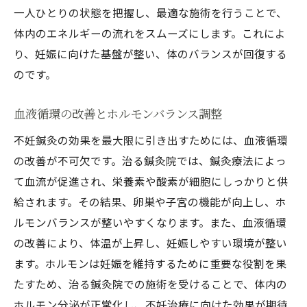
不妊鍼灸で治る鍼灸院が提供する専門的なサポ
一人ひとりの状態を把握し、最適な施術を行うことで、
ート
体内のエネルギーの流れをスムーズにします。これによ
個別に設計された鍼灸プラン
り、妊娠に向けた基盤が整い、体のバランスが回復する
治療前後のサポート体制
のです。
ストレス管理とリラクゼーションの方法
血液循環の改善とホルモンバランス調整
栄養指導と生活習慣の改善アドバイス
不妊鍼灸の効果を最大限に引き出すためには、血液循環
心理的サポートとカウンセリング
の改善が不可欠です。治る鍼灸院では、鍼灸療法によっ
治療進捗の定期的なチェック
て血流が促進され、栄養素や酸素が細胞にしっかりと供
治る鍼灸院の不妊鍼灸で妊娠を促進するポイン
給されます。その結果、卵巣や子宮の機能が向上し、ホ
ト
ルモンバランスが整いやすくなります。また、血液循環
適切なツボへの施術とその効果
の改善により、体温が上昇し、妊娠しやすい環境が整い
体内環境の整備と妊娠しやすい体作り
ます。ホルモンは妊娠を維持するために重要な役割を果
鍼灸療法と西洋医学の併用
たすため、治る鍼灸院での施術を受けることで、体内の
治療の継続と定期的な見直し
ホルモン分泌が正常化し、不妊治療に向けた効果が期待