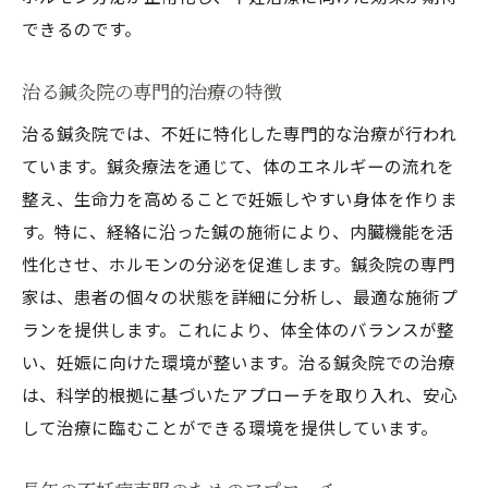
鍼灸によるストレス軽減とホルモン安定
できるのです。
妊娠成功率を高める生活習慣の提案
治る鍼灸院の専門的治療の特徴
不妊にお悩みの方必見治る鍼灸院での鍼灸効果
治る鍼灸院では、不妊に特化した専門的な治療が行われ
鍼灸治療の経過とその成果
ています。鍼灸療法を通じて、体のエネルギーの流れを
実際の治療事例と患者の声
整え、生命力を高めることで妊娠しやすい身体を作りま
不妊鍼灸による身体の変化
す。特に、経絡に沿った鍼の施術により、内臓機能を活
治る鍼灸院の治療法の特徴
性化させ、ホルモンの分泌を促進します。鍼灸院の専門
ホルモンバランスと妊娠の関係
家は、患者の個々の状態を詳細に分析し、最適な施術プ
不妊鍼灸の効果を最大化する方法
ランを提供します。これにより、体全体のバランスが整
治る鍼灸院の鍼灸療法で不妊治療の新たな一歩
い、妊娠に向けた環境が整います。治る鍼灸院での治療
は、科学的根拠に基づいたアプローチを取り入れ、安心
鍼灸療法の新たな技術とその応用
して治療に臨むことができる環境を提供しています。
治療を始める前に知っておきたいこと
治療計画のカスタマイズとその効果