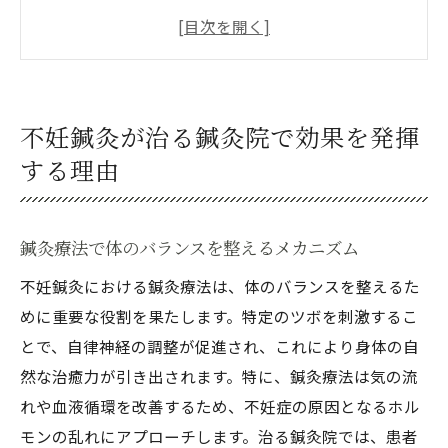
血液循環の改善とホルモンバランス調整
治る鍼灸院の専門的治療の特徴
長年の不妊症克服のためのアプローチ
個別にカスタマイズされた治療計画
不妊鍼灸が治る鍼灸院で効果を発揮
治る鍼灸院の高い治療成功率
する理由
治る鍼灸院での不妊治療が選ばれる理由とは
豊富な治療経験と実績
鍼灸療法で体のバランスを整えるメカニズム
最新の鍼灸技術の導入
不妊鍼灸における鍼灸療法は、体のバランスを整えるた
患者一人ひとりに合った丁寧なカウンセリ
めに重要な役割を果たします。特定のツボを刺激するこ
ング
とで、自律神経の調整が促進され、これにより身体の自
自然な形でのホルモンバランスの調整
然な治癒力が引き出されます。特に、鍼灸療法は気の流
心と体の総合的な癒し
れや血液循環を改善するため、不妊症の原因となるホル
安心して通える環境とサービス
モンの乱れにアプローチします。治る鍼灸院では、患者