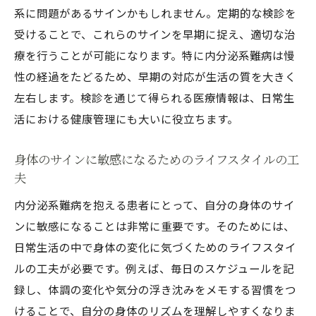
ストレスと内分泌系の相互関係を理解する
系に問題があるサインかもしれません。定期的な検診を
受けることで、これらのサインを早期に捉え、適切な治
ホルモン分泌異常が引き起こす症状一覧
療を行うことが可能になります。特に内分泌系難病は慢
食事と運動がホルモンバランスに与える影
性の経過をたどるため、早期の対応が生活の質を大きく
響
左右します。検診を通じて得られる医療情報は、日常生
内分泌系難病の予防に役立つ日常的な習慣
活における健康管理にも大いに役立ちます。
医師と共に行うホルモンバランス改善プラ
ン
身体のサインに敏感になるためのライフスタイルの工
慢性的な影響を及ぼす内分泌系難病の実態とは
夫
日常生活に及ぼす内分泌系難病の長期的影
内分泌系難病を抱える患者にとって、自分の身体のサイ
響
ンに敏感になることは非常に重要です。そのためには、
継続的な治療とその精神的負担に対処する
日常生活の中で身体の変化に気づくためのライフスタイ
方法
ルの工夫が必要です。例えば、毎日のスケジュールを記
内分泌系難病の進行を遅らせるための戦略
録し、体調の変化や気分の浮き沈みをメモする習慣をつ
けることで、自分の身体のリズムを理解しやすくなりま
患者の実体験から学ぶ生活の質向上法