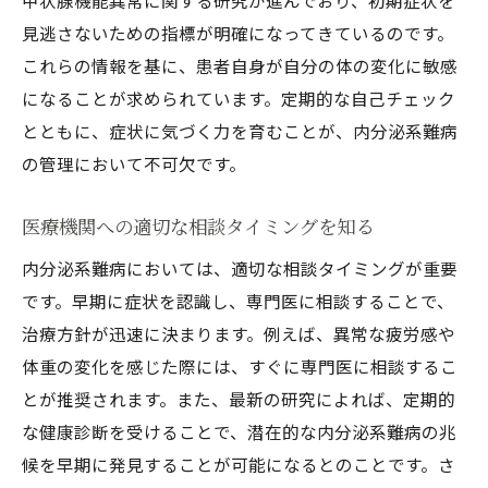
甲状腺機能異常に関する研究が進んでおり、初期症状を
ヒント
見逃さないための指標が明確になってきているのです。
症状に応じた日常生活の改善策
これらの情報を基に、患者自身が自分の体の変化に敏感
内分泌系難病と共に生きるための心構え
になることが求められています。定期的な自己チェック
生活習慣の見直しとその効果的な実践法
とともに、症状に気づく力を育むことが、内分泌系難病
症状日誌を活用した健康管理法
の管理において不可欠です。
周囲の理解を深めるためのコミュニケーシ
ョン術
医療機関への適切な相談タイミングを知る
内分泌系難病の症状を軽減する自然療法
内分泌系難病においては、適切な相談タイミングが重要
患者が直面する内分泌系難病の実際の困難とは
です。早期に症状を認識し、専門医に相談することで、
治療方針が迅速に決まります。例えば、異常な疲労感や
日常生活での具体的な困難事例
体重の変化を感じた際には、すぐに専門医に相談するこ
社会的支援とその活用方法
とが推奨されます。また、最新の研究によれば、定期的
内分泌系難病患者の精神的な挑戦
な健康診断を受けることで、潜在的な内分泌系難病の兆
医療制度を利用する際の注意点
候を早期に発見することが可能になるとのことです。さ
患者同士の交流がもたらす心の支え