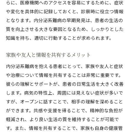
らに、医療機関へのアクセスを容易にするために、症状
内分泌系難病と仕事を両立させる工夫
や変化を具体的に記録しておくと、診察時に役立つ情報
内分泌系難病の症状理解がもたらす健康維持の
となります。内分泌系難病の早期発見は、患者の生活の
重要性
質を向上させる大きな要因となるため、しっかりとした
症状理解がもたらす健康の安定化のメリッ
知識を持ち、適切に行動することが求められます。
ト
家族や友人と情報を共有するメリット
自己管理力を高めるための教育と情報収集
内分泌系難病を抱える患者にとって、家族や友人と症状
内分泌系難病に対する正しい知識の普及
や治療について情報を共有することは非常に重要です。
健康維持に不可欠なライフスタイルの選択
彼らの理解とサポートが、患者の日常生活を大きく改善
医療機関との連携を深めるための情報活用
します。病気の特性上、周囲には見えない症状が多いで
法
すが、オープンに話すことで、相手の理解を深めること
症状理解が予防に与えるポジティブな影響
ができます。共感や支援を得ることで、精神的な負担が
内分泌系難病による生活の困難を乗り越えるた
軽減され、より良い生活の質を維持することが可能で
めに
す。また、情報を共有することで、家族も自身の健康管