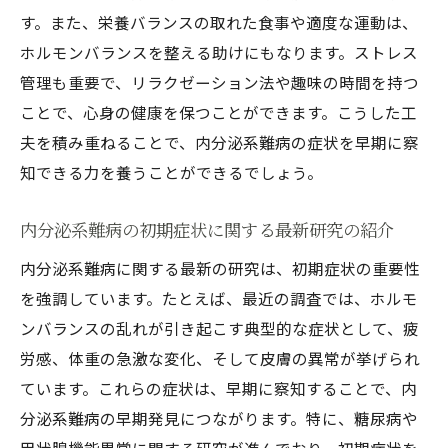
す。また、栄養バランスの取れた食事や適度な運動は、
慢性的な症状に対する最新の治療オプショ
ホルモンバランスを整える助けにもなります。ストレス
ン
管理も重要で、リラクゼーション法や趣味の時間を持つ
内分泌系難病患者の社会的サポートネット
ことで、心身の健康を保つことができます。こうした工
ワーク
夫を積み重ねることで、内分泌系難病の症状を早期に察
内分泌系難病の早期発見が生活の質に与える影
知できる力を養うことができるでしょう。
響
早期発見がもたらす生活の質の向上例
内分泌系難病の初期症状に関する最新研究の紹介
内分泌系難病の予防と早期介入の重要性
内分泌系難病に関する最新の研究は、初期症状の重要性
診断技術の進歩がもたらす新たな可能性
を強調しています。たとえば、最近の調査では、ホルモ
早期発見後の治療選択肢と効果的な管理
ンバランスの乱れが引き起こす典型的な症状として、疲
患者と医療従事者の連携がもたらす変化
労感、体重の急激な変化、そして皮膚の異常が挙げられ
ています。これらの症状は、早期に察知することで、内
生活の質を高めるための具体的な行動計画
分泌系難病の早期発見につながります。特に、糖尿病や
内分泌系難病の症状把握がもたらす日常生活の