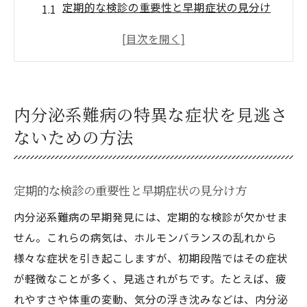
定期的な検診の重要性と早期症状の見分け
方
身体のサインに敏感になるためのライフス
タイルの工夫
内分泌系難病の初期症状に関する最新研究
内分泌系難病の特異な症状を見逃さ
の紹介
ないための方法
医療機関への適切な相談タイミングを知る
家族や友人と情報を共有するメリット
内分泌系に特化した健康管理アプリの活用
定期的な検診の重要性と早期症状の見分け方
法
内分泌系難病の早期発見には、定期的な検診が欠かせま
ホルモンバランスの乱れによる内分泌系難病の
せん。これらの病気は、ホルモンバランスの乱れから
影響
様々な症状を引き起こしますが、初期段階ではその症状
ホルモンバランスの乱れが体に及ぼす具体
が軽微なことが多く、見逃されがちです。たとえば、疲
的な影響
れやすさや体重の変動、気分の浮き沈みなどは、内分泌