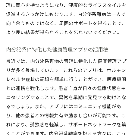
患者の成功体験から学ぶ困難克服法
理に関心を持つようになり、健康的なライフスタイルを
生活の困難を乗り越えるための心の支え
促進するきっかけにもなります。内分泌系難病は一人で
内分泌系難病との共生を助けるテクノロジ
向き合うものではなく、周囲のサポートを得ることで、
ー
より良い結果が得られることを忘れないでください。
サポートグループの活用とその効果
内分泌系に特化した健康管理アプリの活用法
生活の質を向上させるための自己ケア技術
最近では、内分泌系難病の管理に特化した健康管理アプ
内分泌系難病患者が語る希望と挑戦
リが多く登場しています。これらのアプリは、ホルモン
レベルや症状の記録を簡単に行うことができ、医療機関
との連携を強化します。患者自身が日々の健康状態をモ
ニタリングすることで、異常を早期に発見する助けとな
るでしょう。また、アプリにはコミュニティ機能があ
り、他の患者との情報共有や励まし合いが可能です。こ
れにより、孤独感を軽減し、サポートネットワークを築
くことができます。内分泌系難病を抱える方々は、こう