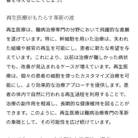
専門家が推進する難病治療の革新と実践
治療実践における専門家の挑戦
再生医療がもたらす革新の波
患者アウトカムを重視した治療戦略
再生医療は、難病治療専門の分野において飛躍的な進展
エビデンスに基づく治療法の選択
を遂げています。特に、幹細胞を用いた治療は、失われ
革新的治療法の早期導入と評価
た組織や器官の再生を可能にし、患者に新たな希望を与
患者教育と治療受容の促進
えています。これにより、以前は治療が難しかった病状
治療の実践例から学ぶ成功要因
でも、改善が見込まれるケースが増えています。再生医
難病治療専門の視点で見る最新技術の潮流
療は、個々の患者の細胞を使ったカスタマイズ治療を可
能にし、より効果的な治療アプローチを提供します。患
最新技術がもたらす治療のパラダイムシフ
者の体内で自然に行われる再生過程を利用することで、
ト
治療の副作用を軽減し、長期的な健康維持を図ることが
技術革新が変える治療のスタンダード
できます。このように、再生医療は難病治療専門の革新
世界各国の技術開発とその競争力
の象徴として、その可能性を広げ続けています。
デジタルヘルスが開く新しい治療の扉
データ活用による治療の効率化