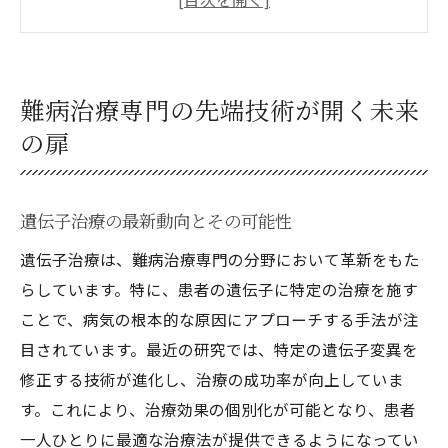
ナノテクノロジーによる新たな治療法の探
求
ロボティクスが変える治療の未来
難病治療専門の先端技術が開く未来
新しい治療法の社会的受容と倫理的課題
の扉
難病治療専門家が語る革新技術の可能性
専門家インタビュー：未来の治療法を見据
遺伝子治療の最新動向とその可能性
えて
革新技術が可能にする早期診断と予防
遺伝子治療は、難病治療専門の分野において革新をもた
らしています。特に、患者の遺伝子に特定の治療を施す
国際的な研究協力による技術進化
ことで、病気の根本的な原因にアプローチする手法が注
治療技術の進化がもたらす社会的影響
目されています。最近の研究では、特定の遺伝子変異を
患者の声が導く技術の方向性
修正する技術が進化し、治療の成功率が向上していま
技術革新を支えるエビデンスベースの医療
す。これにより、治療効果の個別化が可能となり、患者
先端治療の進化が難病医療に与える影響
一人ひとりに最適な治療法が提供できるようになってい