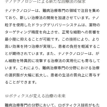
ナノテクノロジーによる新たな治療法の探求
治療技術の国際的標準化の動向
ナノテクノロジーは、難病治療専門の領域で注目を集め
患者の未来を変える難病治療専門の挑戦
ており、新しい治療法の開発を加速させています。ナノ
患者中心の治療開発と革新
粒子を使用したドラッグデリバリーシステムは、薬物の
治療技術の進化がもたらす生活変革
ターゲティング精度を向上させ、正常な細胞への影響を
最小限に抑えることが可能です。この技術により、より
患者支援体制の強化とその実践
高い効果を持つ治療が実現し、患者の負担を軽減するこ
治療過程の透明性と信頼性向上
とが期待されています。また、ナノテクノロジーは、が
患者と共に歩む治療の未来像
ん細胞を特異的に攻撃する治療法の実用化にも寄与して
治療の未来を切り拓くための課題と展望
います。これにより、難病治療専門の分野における治療
難病治療専門家による先端治療の新たな地平
の選択肢が大幅に拡大し、患者の生活の質向上に寄与す
専門家が描く治療の未来地図
ることができます。
治療の多様化とその実現可能性
ロボティクスが変える治療の未来
次世代医療技術の開発と臨床応用
国際的な治療ガイドラインの策定
難病治療専門の分野において、ロボティクス技術がもた