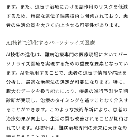
治療の進化が改善する患者のQOL
ます。また、遺伝子治療における副作用のリスクを低減
医療費削減を目指す新技術の役割
するため、精密な遺伝子編集技術も開発されており、患
医療従事者のスキル向上と効果的な導入
者の生活の質を大きく向上させる可能性があります。
地域医療と先端治療の融合
AI技術で進化するパーソナライズ医療
新技術導入の障壁とその解決策
AI技術の進化は、難病治療専門の医療現場においてパー
治療成果を高めるための多職種連携
ソナライズ医療を実現するための重要な要素となってい
難病治療専門の最前線で見える新たな希望
ます。AIを活用することで、患者の遺伝子情報や病歴を
患者に新たな希望をもたらす治療事例
分析し、最適な治療法の選定が可能になります。特に、
治療の最前線で活躍する専門家の役割
膨大なデータを扱う能力により、疾患の進行予測や早期
治療改善に向けた最新研究報告
診断が実現し、治療のタイミングを逃すことなく介入す
患者参加型の治療開発の重要性
ることができます。このような技術革新により、患者の
希望を生む治療法の開発プロセス
治療効果が向上し、生活の質も改善されることが期待さ
れています。AI技術は、難病治療専門の未来に大きな影
患者ケアの新たなアプローチとその影響
響を与えることでしょう。