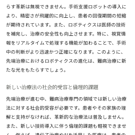
らす革新は無視できません。手術支援ロボットの導入に
治療成果を最大化するための条件
より、精密さが飛躍的に向上し、患者の回復期間の短縮
治療の未来を担う次世代の専門家育成
が期待されています。また、ロボティクスは医師の技術
を補完し、治療の安全性も向上させます。特に、視覚情
報をリアルタイムで処理する機能が加わることで、手術
中の判断がより迅速かつ正確になります。このように、
先端治療におけるロボティクスの進化は、難病治療に新
たな光をもたらすでしょう。
新しい治療法の社会的受容と倫理的課題
先端治療が進む中、難病治療専門の領域では新しい治療
法に対する社会的受容が必要です。患者やその家族の理
解と支持がなければ、革新的な治療法は普及しません。
また、新しい技術導入に伴う倫理的課題も軽視できませ
ん。例えば、遺伝子治療やAIを活用した医療は、患者の