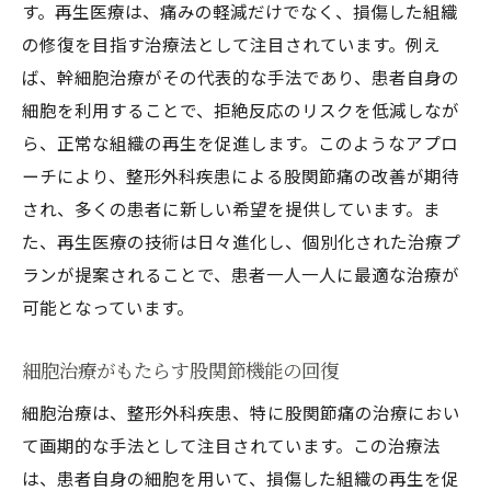
す。再生医療は、痛みの軽減だけでなく、損傷した組織
細胞治療の進化と整形外科疾患治療の拡張
の修復を目指す治療法として注目されています。例え
未来の整形外科疾患治療と細胞治療の関係
ば、幹細胞治療がその代表的な手法であり、患者自身の
個別化された整形外科疾患治療が生活の質を向
細胞を利用することで、拒絶反応のリスクを低減しなが
上させる
ら、正常な組織の再生を促進します。このようなアプロ
個別化医療がなぜ重要なのか
ーチにより、整形外科疾患による股関節痛の改善が期待
され、多くの患者に新しい希望を提供しています。ま
股関節痛に特化した個別化治療の展開
た、再生医療の技術は日々進化し、個別化された治療プ
患者のニーズに応じたオーダーメイド治療
ランが提案されることで、患者一人一人に最適な治療が
生活の質を向上させる治療計画の立案
可能となっています。
整形外科疾患治療における個別化の未来
患者中心のアプローチがもたらす恩恵
細胞治療がもたらす股関節機能の回復
股関節痛に対する整形外科疾患治療の今後の展
細胞治療は、整形外科疾患、特に股関節痛の治療におい
望
て画期的な手法として注目されています。この治療法
未来の治療法とその可能性
は、患者自身の細胞を用いて、損傷した組織の再生を促