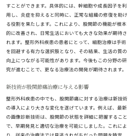
技術革新がもたらす新たな治療戦略
すことができます。具体的には、幹細胞や成長因子を利
整形外科疾患治療の進化と患者の期待
用し、炎症を抑えると同時に、正常な組織の修復を助け
る役割を果たします。これにより、股関節の機能が根本
治療法選択の多様化が進む時代
的に改善され、日常生活においても大きな効果が期待さ
股関節痛治療の未来を見据えて
れます。整形外科疾患の患者にとって、細胞治療は手術
次世代の治療法が開く新たな扉
を回避する有力な選択肢となり、その結果、生活の質の
最新の整形外科疾患治療法で股関節痛に新たな
向上につながる可能性があります。今後もこの分野の研
希望を
究が進むことで、更なる治療法の開発が期待されます。
新たな治療法で希望を掴む患者たち
最新技術がもたらす希望の光
新技術が股関節痛治療に与える影響
股関節痛治療の新たな可能性を探る
整形外科疾患の中でも、股関節痛に対する治療は新技術
治療法の進化がもたらす希望の兆し
の導入により大きな変化を遂げています。例えば、最新
最新治療法によるリハビリと回復
の画像診断技術は、股関節の状態を詳細に把握すること
で、早期発見と適切な治療を可能にしました。これによ
患者の希望を実現するための治療革新
り、従来の治療法では見逃されがちだった問題を特定