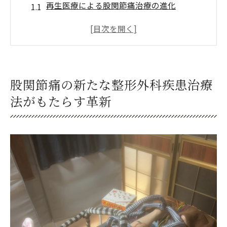
再生医療による股関節痛治療の進化
細胞治療がもたらす股関節機能の回復
新技術が股関節痛治療に与える影響
股関節の痛みを軽減する革新的なアプロー
チ
股関節痛の新たな整形外科疾患治療
個別化医療が整形外科疾患治療を変える
法がもたらす革新
最新の治療法で股関節痛に立ち向かう方法
整形外科疾患における痛み軽減の最新技術とは
痛みを和らげるための再生医療の役割
細胞治療が痛み軽減に及ぼす効果
整形外科分野での最新技術の適用事例
患者ごとの痛み軽減プランの構築
新しい技術がもたらす痛み治療の革命