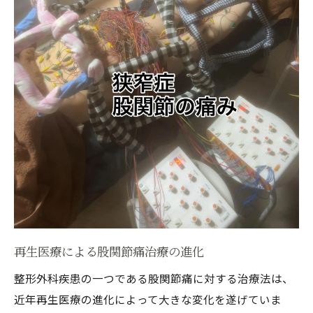
股関節痛に対する非侵襲的治療法の進化
再生医療が整形外科疾患治療に与える影響
再生医療の原理とその効果
股関節痛における再生医療の具体的応用
再生医療が整形外科疾患に提供する可能性
個別化された再生医療の進展
再生医療の未来と整形外科治療の連携
新たな治療法としての再生医療の優位性
整形外科疾患治療の選択肢を広げる細胞治療の
可能性
細胞治療の基本とその利点
再生医療による股関節痛治療の進化
股関節の修復を促す細胞治療の技術
整形外科疾患の一つである股関節痛に対する治療法は、
細胞治療が提供する新たな治療選択肢
近年再生医療の進化によって大きな変化を遂げていま
個別化された細胞治療による患者ケア