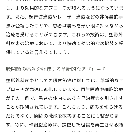
整形外科疾患の治療進化がもたらす患者への恩
し、より効果的なアプローチが取れるようになっていま
恵
す。また、超音波治療やレーザー治療などの非侵襲的手
治療進化が患者に与える直接的影響
法が登場したことで、患者は痛みを最小限に抑えながら
新たな治療法が生活の質に与える効果
治療を受けることができます。これらの技術は、整形外
患者ケアの向上と治療技術の進展
科疾患の治療において、より快適で効果的な選択肢を提
治療の進化がもたらす長期的な利益
供していると言えるでしょう。
整形外科疾患治療における患者の声
股関節の痛みを軽減する革新的なアプローチ
治療進化が患者にもたらす希望と安心
整形外科疾患としての股関節痛に対しては、革新的なア
プローチが急速に進化しています。再生医療や細胞治療
がその一例で、患者の体内にある自己治癒力を引き出す
ことが期待されています。これにより、痛みを和らげる
だけでなく、関節の機能を改善することにも繋がりま
す。特に、幹細胞治療は、損傷した組織を再生させる効