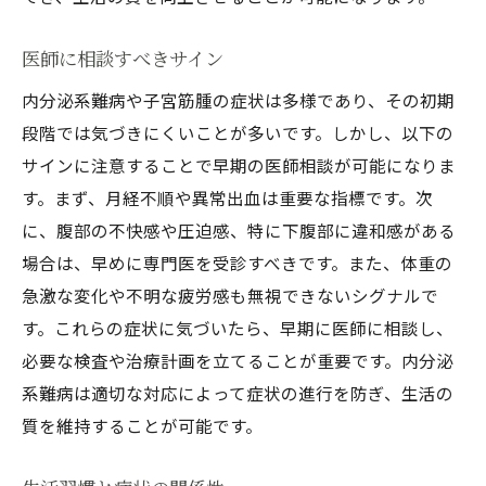
性別特有の症状と対策
医師に相談すべきサイン
周囲の理解とサポート
内分泌系難病や子宮筋腫の症状は多様であり、その初期
内分泌系難病を抱える女性のための健康診断の
段階では気づきにくいことが多いです。しかし、以下の
重要性
サインに注意することで早期の医師相談が可能になりま
定期診断で得られる安心
す。まず、月経不順や異常出血は重要な指標です。次
診断で見つかる潜在的リスク
に、腹部の不快感や圧迫感、特に下腹部に違和感がある
健康診断における新しい技術
場合は、早めに専門医を受診すべきです。また、体重の
診断結果を生かす生活改善
急激な変化や不明な疲労感も無視できないシグナルで
専門家との相談の有効性
す。これらの症状に気づいたら、早期に医師に相談し、
健康診断が導く生活の質向上
必要な検査や治療計画を立てることが重要です。内分泌
内分泌系難病の最新治療法から学ぶ子宮筋腫の
系難病は適切な対応によって症状の進行を防ぎ、生活の
対策
質を維持することが可能です。
先進治療技術の現状