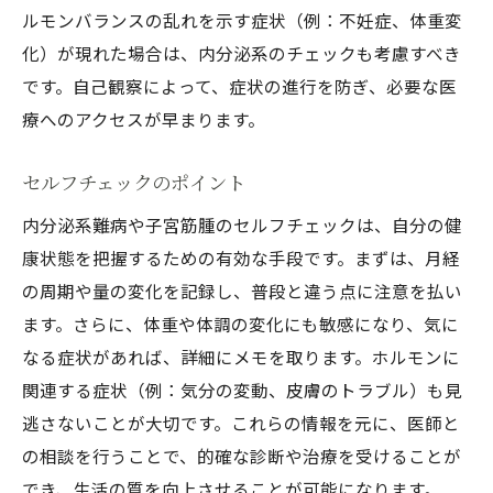
早期発見がもたらす心理的安心
ルモンバランスの乱れを示す症状（例：不妊症、体重変
ホルモンバランスを保つ内分泌系難病の管理方
化）が現れた場合は、内分泌系のチェックも考慮すべき
法
です。自己観察によって、症状の進行を防ぎ、必要な医
食事療法の基本
療へのアクセスが早まります。
運動でホルモンを整える
セルフチェックのポイント
サプリメントの効果
ストレス管理とホルモン
内分泌系難病や子宮筋腫のセルフチェックは、自分の健
康状態を把握するための有効な手段です。まずは、月経
定期的なホルモンモニタリング
の周期や量の変化を記録し、普段と違う点に注意を払い
医療と自己管理のバランス
ます。さらに、体重や体調の変化にも敏感になり、気に
子宮筋腫と内分泌系難病の関係性を深掘りする
なる症状があれば、詳細にメモを取ります。ホルモンに
ホルモン異常が引き起こす影響
関連する症状（例：気分の変動、皮膚のトラブル）も見
子宮筋腫の成り立ち
逃さないことが大切です。これらの情報を元に、医師と
内分泌系の病態生理学
の相談を行うことで、的確な診断や治療を受けることが
研究が示す最新の関連性
でき、生活の質を向上させることが可能になります。