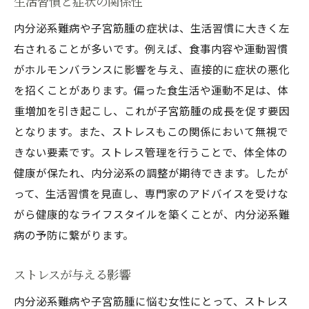
生活習慣と症状の関係性
治療法の選択肢とその効果
内分泌系難病や子宮筋腫の症状は、生活習慣に大きく左
副作用を抑える新たなアプローチ
右されることが多いです。例えば、食事内容や運動習慣
治療における個別対応の重要性
がホルモンバランスに影響を与え、直接的に症状の悪化
最新の治療実績とその評価
を招くことがあります。偏った食生活や運動不足は、体
患者による治療法の考慮
重増加を引き起こし、これが子宮筋腫の成長を促す要因
症状が現れにくい内分泌系難病の予防策とは
となります。また、ストレスもこの関係において無視で
生活習慣の見直しがもたらす効果
きない要素です。ストレス管理を行うことで、体全体の
予防に有効な食生活
健康が保たれ、内分泌系の調整が期待できます。したが
って、生活習慣を見直し、専門家のアドバイスを受けな
運動習慣による健康維持
がら健康的なライフスタイルを築くことが、内分泌系難
メンタルヘルスと身体の関係
病の予防に繋がります。
予防のための教育と情報共有
コミュニティでの支え合い
ストレスが与える影響
内分泌系難病の早期発見がもたらす健康への影
内分泌系難病や子宮筋腫に悩む女性にとって、ストレス