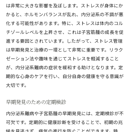
響
は非常に大きな影響を及ぼします。ストレスが身体にか
早期発見による健康寿命の延伸
かると、ホルモンバランスが乱れ、内分泌系の不調が悪
生活の質向上に資する早期対応
化する可能性があります。特に、ストレスは体内のコル
社会的影響と経済的負担の軽減
チゾールレベルを上昇させ、これは子宮筋腫の成長を促
家族とのコミュニケーションの向上
進する要因とされています。したがって、ストレス管理
は早期発見と治療の一環として非常に重要です。リラク
患者自らの自信と希望
ゼーション法や趣味を通じてストレスを軽減すること
医療費削減への貢献
が、内分泌系難病の症状を緩和する助けとなります。定
期的な心身のケアを行い、自分自身の健康を守る意識が
大切です。
早期発見のための定期検診
内分泌系難病や子宮筋腫の早期発見には、定期検診が不
可欠です。定期的に健康診断を受けることで、初期の兆
候を見逃さず、病気の進行を防ぐことができます。特