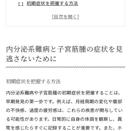
初期症状を把握する方法
セルフチェックのポイント
医師に相談すべきサイン
生活習慣と症状の関係性
ストレスが与える影響
内分泌系難病と子宮筋腫の症状を見
早期発見のための定期検診
逃さないために
内分泌系難病の早期発見が子宮筋腫のリスクを
軽減する
初期症状を把握する方法
予防につながる早期対応
リスク評価の重要性
内分泌系難病や子宮筋腫の初期症状を把握することは、
早期発見の第一歩です。例えば、月経周期の変化や腹部
ホルモン検査の活用法
の不快感、過度の疲労感は、これらの疾患が関与してい
医療機関の活用法
る可能性があります。日常的に自身の体調を観察し、異
生活の質を向上させるために
常を感じたらすぐに記録することが重要です。また、ホ