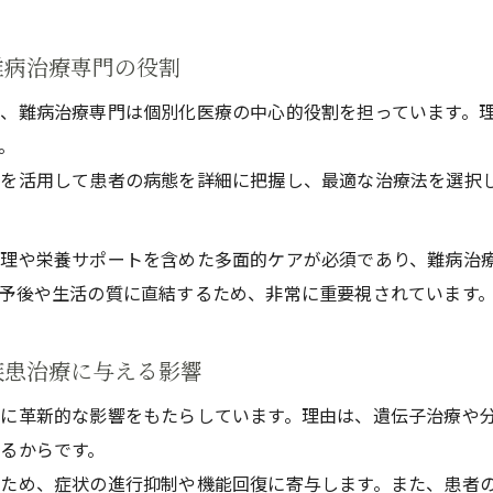
難病治療専門の現場が語る最前線のケア
難病治療専門の役割
難病治療専門の最前線で使われる複雑疾患治療法
現場で実感する難病治療専門の包括的ケア事例
、難病治療専門は個別化医療の中心的役割を担っています。
。
患者と共に歩む難病治療専門の現場での取組み
を活用して患者の病態を詳細に把握し、最適な治療法を選択
難病治療専門スタッフが語る多疾患併存の難しさ
難病治療専門の現場視点で考える総合ケアの工夫
管理や栄養サポートを含めた多面的ケアが必須であり、難病治
複雑性疾患ならどう包括管理を進めるべきか
予後や生活の質に直結するため、非常に重要視されています
難病治療専門の知見で進める複雑疾患の包括管理
多疾患併存状態に対応する難病治療専門の手法
疾患治療に与える影響
複雑性疾患への難病治療専門型マネジメントの実際
に革新的な影響をもたらしています。理由は、遺伝子治療や
難病治療専門が教える複雑疾患管理の注意点
るからです。
患者ごとのニーズに難病治療専門で応える管理法
ため、症状の進行抑制や機能回復に寄与します。また、患者