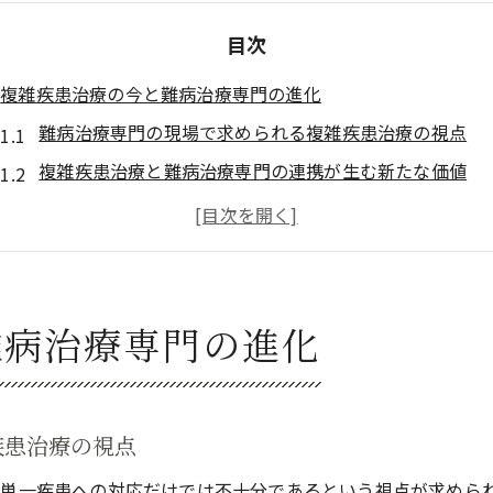
目次
複雑疾患治療の今と難病治療専門の進化
難病治療専門の現場で求められる複雑疾患治療の視点
複雑疾患治療と難病治療専門の連携が生む新たな価値
患者ごとの複雑疾患治療で重視される難病治療専門の役
最新の難病治療専門アプローチが複雑疾患治療に与える
難病治療専門の知見を活かした複雑疾患治療の展望
多疾患併存患者に学ぶ総合的な健康管理
難病治療専門の進化
多疾患併存患者のケアにおける難病治療専門の重要性
難病治療専門視点で考える多疾患併存患者の健康管理
多疾患併存患者に役立つ難病治療専門の実践的指針
疾患治療の視点
看護現場で活かす多疾患併存と難病治療専門の連携
単一疾患への対応だけでは不十分であるという視点が求めら