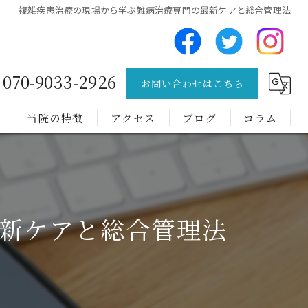
複雑疾患治療の現場から学ぶ難病治療専門の最新ケアと総合管理法
070-9033-2926
お問い合わせはこちら
問
当院の特徴
アクセス
ブログ
コラム
チック症
トゥレット症候群
新ケアと総合管理法
難病
肩こり
腰痛