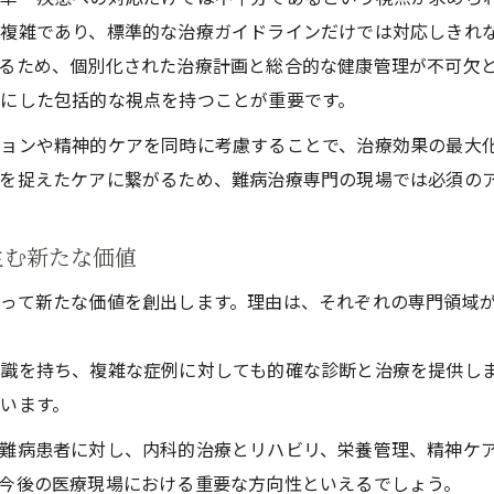
高齢者の多疾患併存にも難病治療専門の工夫を
複雑であり、標準的な治療ガイドラインだけでは対応しきれ
慢性疾患と難病治療専門の実践的アプローチ
るため、個別化された治療計画と総合的な健康管理が不可欠
にした包括的な視点を持つことが重要です。
慢性疾患管理に難病治療専門アプローチを活かす方法
難病治療専門の視点から見た慢性疾患の総合ケア
ョンや精神的ケアを同時に考慮することで、治療効果の最大化
を捉えたケアに繋がるため、難病治療専門の現場では必須の
慢性疾患患者のための難病治療専門技術の実際
チーム医療で実現する難病治療専門と慢性疾患ケア
生む新たな価値
難病治療専門の専門性が高める慢性疾患の予後
多疾患併存を乗り越える総合ケアの要点
って新たな価値を創出します。理由は、それぞれの専門領域
難病治療専門チームで実践する多疾患併存ケアの工夫
識を持ち、複雑な症例に対しても的確な診断と治療を提供し
多疾患併存における難病治療専門の総合的対応術
います。
難病治療専門が提案する多疾患併存ケアの要点解説
難病患者に対し、内科的治療とリハビリ、栄養管理、精神ケ
リハビリも含めた難病治療専門の多疾患併存対策
今後の医療現場における重要な方向性といえるでしょう。
看護現場で役立つ多疾患併存と難病治療専門の知識