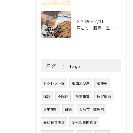
2026/07/31
肩こり 腰痛 五十肩 保険
タグ
Tags
トゥレット症
脳血流促進
脳梗塞
往診
不眠症
症例報告
特定疾患
集中施術
難病
大阪市 鍼灸院
脊柱管狭窄症
変形性膝関節症