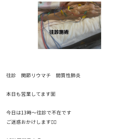
往診 関節リウマチ 間質性肺炎
本日も営業してます🈺
今日は13時〜往診で不在です
ご迷惑おかけします🙇‍♂️