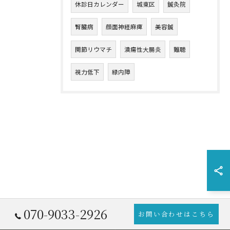
休診日カレンダー
城東区
鍼灸院
腎臓病
顔面神経麻痺
美容鍼
関節リウマチ
潰瘍性大腸炎
難聴
視力低下
緑内障
070-9033-2926
お問い合わせはこちら