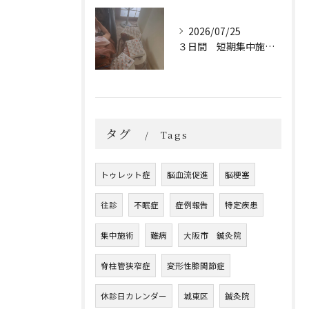
2026/07/25
３日間 短期集中施術 宿泊
タグ
Tags
トゥレット症
脳血流促進
脳梗塞
往診
不眠症
症例報告
特定疾患
集中施術
難病
大阪市 鍼灸院
脊柱管狭窄症
変形性膝関節症
休診日カレンダー
城東区
鍼灸院