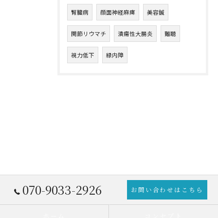
腎臓病
顔面神経麻痺
美容鍼
関節リウマチ
潰瘍性大腸炎
難聴
視力低下
緑内障
070-9033-2926
お問い合わせはこちら
ホーム
コンセプト