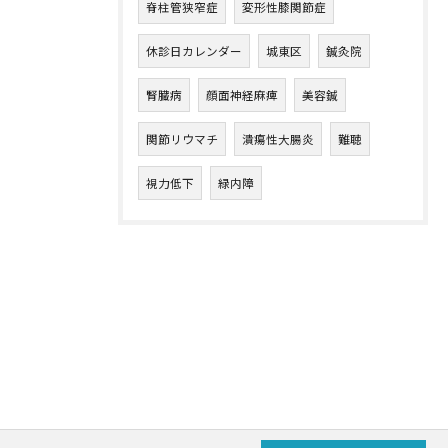
脊柱管狭窄症
変形性膝関節症
休診日カレンダー
城東区
鍼灸院
腎臓病
顔面神経麻痺
美容鍼
関節リウマチ
潰瘍性大腸炎
難聴
視力低下
緑内障