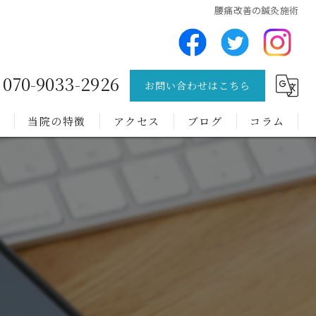
腰痛改善の鍼灸施術
070-9033-2926
お問い合わせはこちら
問
当院の特徴
アクセス
ブログ
コラム
チック症
トゥレット症候群
難病
肩こり
腰痛