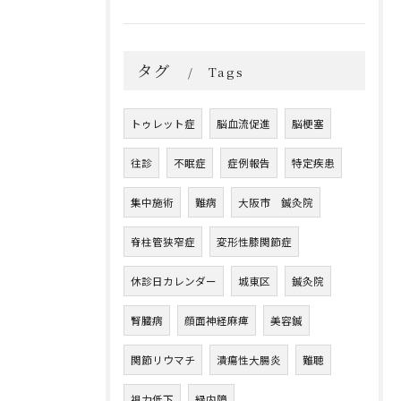
タグ
Tags
トゥレット症
脳血流促進
脳梗塞
往診
不眠症
症例報告
特定疾患
集中施術
難病
大阪市 鍼灸院
脊柱管狭窄症
変形性膝関節症
休診日カレンダー
城東区
鍼灸院
腎臓病
顔面神経麻痺
美容鍼
関節リウマチ
潰瘍性大腸炎
難聴
視力低下
緑内障