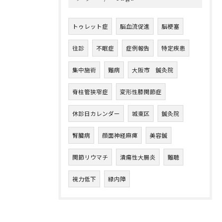
トゥレット症
脳血流促進
脳梗塞
往診
不眠症
症例報告
特定疾患
集中施術
難病
大阪市 鍼灸院
脊柱管狭窄症
変形性膝関節症
休診日カレンダー
城東区
鍼灸院
腎臓病
顔面神経麻痺
美容鍼
関節リウマチ
潰瘍性大腸炎
難聴
視力低下
緑内障