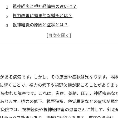
視神経炎と視神経障害の違いは？
視力改善に効果的な鍼灸とは？
視神経炎の原因と症状とは？
視神経障害に適した治療方法は？
実践！鍼灸を取り入れた視力改善方法
がある病気です。しかし、その原因や症状は異なります。 視
に続くことで、視力の低下や視野欠損が起こることがありま
が失われた障害です。これは、炎症、萎縮、圧迫、神経疾患な
あります。視力の低下、視野狭窄、色覚異常などの症状が現
鍼灸院では、視神経炎や視神経障害の患者さんに対して、針治
リラックス効果もあり、治療にも役立ちます。重症の場合は