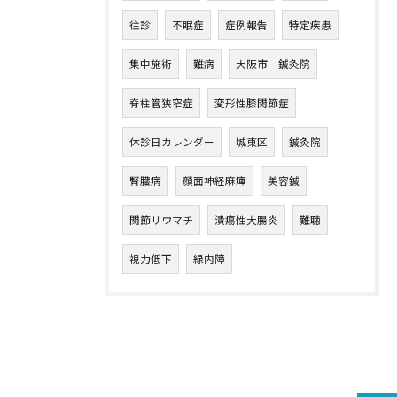
往診
不眠症
症例報告
特定疾患
集中施術
難病
大阪市 鍼灸院
脊柱管狭窄症
変形性膝関節症
休診日カレンダー
城東区
鍼灸院
腎臓病
顔面神経麻痺
美容鍼
関節リウマチ
潰瘍性大腸炎
難聴
視力低下
緑内障